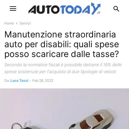
Home
Servizi
Manutenzione straordinaria
auto per disabili: quali spese
posso scaricare dalle tasse?
Secondo la normative fiscali è possibile detrarre il 19% delle
spese sostenute per l'acquisto di due tipologie di veicoli
Da
Luca Tassi
-
Feb 28, 2022