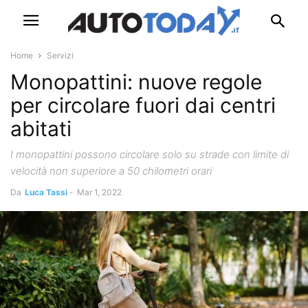
Home
Servizi
Monopattini: nuove regole
per circolare fuori dai centri
abitati
I monopattini possono circolare solo su strade con limite di
velocità non superiore a 50 chilometri orari
Da
Luca Tassi
-
Mar 1, 2022