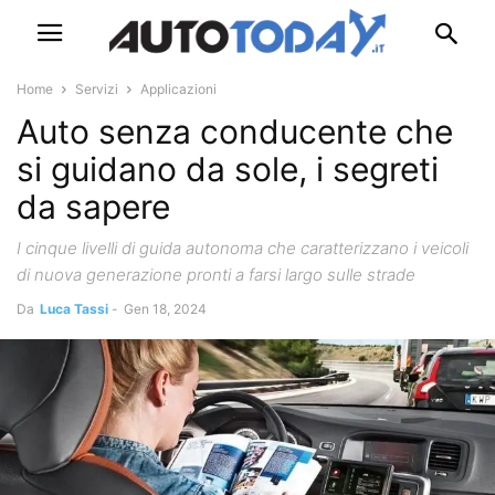
Home
Servizi
Applicazioni
Auto senza conducente che
si guidano da sole, i segreti
da sapere
I cinque livelli di guida autonoma che caratterizzano i veicoli
di nuova generazione pronti a farsi largo sulle strade
Da
Luca Tassi
-
Gen 18, 2024