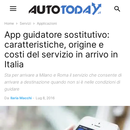
Home
Servizi
Applicazioni
App guidatore sostitutivo:
caratteristiche, origine e
costi del servizio in arrivo in
Italia
Sta per arrivare a Milano e Roma il servizio che consente di
arrivare a destinazione quando non si è nelle condizioni di
guidare
Da
Ilaria Macchi
-
Lug 8, 2016