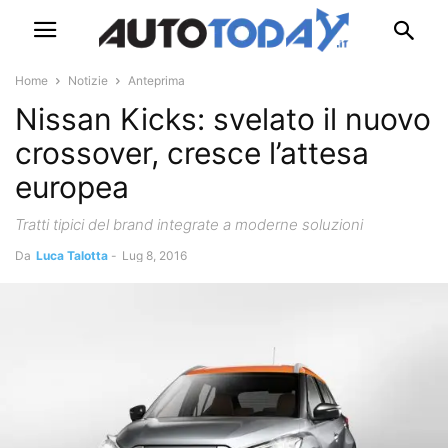
Home
Notizie
Anteprima
Nissan Kicks: svelato il nuovo
crossover, cresce l’attesa
europea
Tratti tipici del brand integrate a moderne soluzioni
Da
Luca Talotta
-
Lug 8, 2016