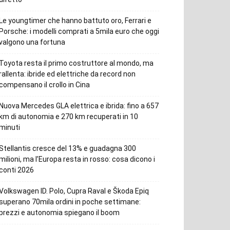
Le youngtimer che hanno battuto oro, Ferrari e
Porsche: i modelli comprati a 5mila euro che oggi
valgono una fortuna
Toyota resta il primo costruttore al mondo, ma
rallenta: ibride ed elettriche da record non
compensano il crollo in Cina
Nuova Mercedes GLA elettrica e ibrida: fino a 657
km di autonomia e 270 km recuperati in 10
minuti
Stellantis cresce del 13% e guadagna 300
milioni, ma l’Europa resta in rosso: cosa dicono i
conti 2026
Volkswagen ID. Polo, Cupra Raval e Škoda Epiq
superano 70mila ordini in poche settimane:
prezzi e autonomia spiegano il boom