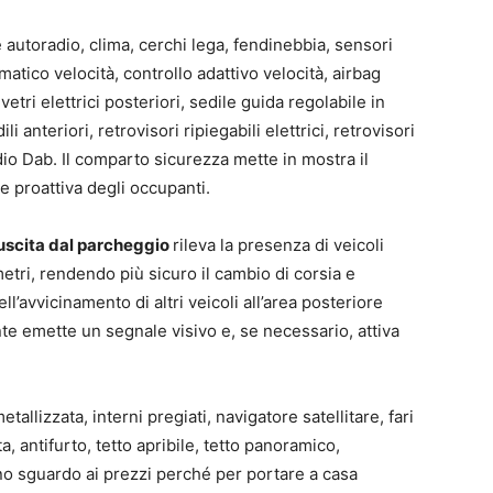
utoradio, clima, cerchi lega, fendinebbia, sensori
atico velocità, controllo adattivo velocità, airbag
tri elettrici posteriori, sedile guida regolabile in
ili anteriori, retrovisori ripiegabili elettrici, retrovisori
dio Dab. Il comparto sicurezza mette in mostra il
ne proattiva degli occupanti.
’uscita dal parcheggio
rileva la presenza di veicoli
metri, rendendo più sicuro il cambio di corsia e
ll’avvicinamento di altri veicoli all’area posteriore
e emette un segnale visivo e, se necessario, attiva
allizzata, interni pregiati, navigatore satellitare, fari
sta, antifurto, tetto apribile, tetto panoramico,
no sguardo ai prezzi perché per portare a casa