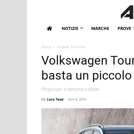
NOTIZIE
MARCHE
PROVE
Home
Schede Tecniche
Volkswagen Tour
basta un piccolo 
Propulsori a benzina e diesel
Da
Luca Tassi
-
Nov 8, 2019