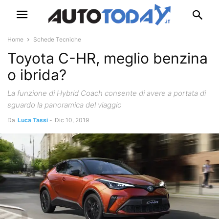
Home
Schede Tecniche
Toyota C-HR, meglio benzina
o ibrida?
La funzione di Hybrid Coach consente di avere a portata di
sguardo la panoramica del viaggio
Da
Luca Tassi
-
Dic 10, 2019