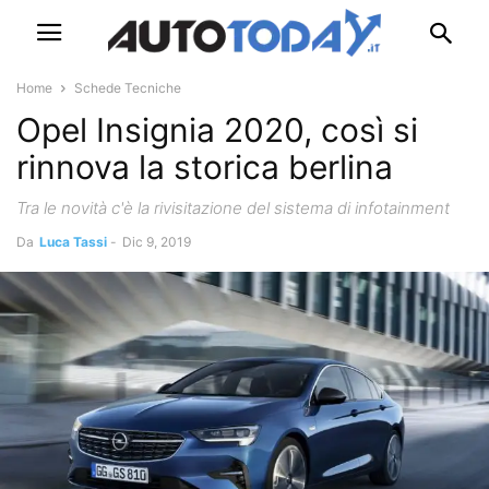
Home
Schede Tecniche
Opel Insignia 2020, così si
rinnova la storica berlina
Tra le novità c'è la rivisitazione del sistema di infotainment
Da
Luca Tassi
-
Dic 9, 2019