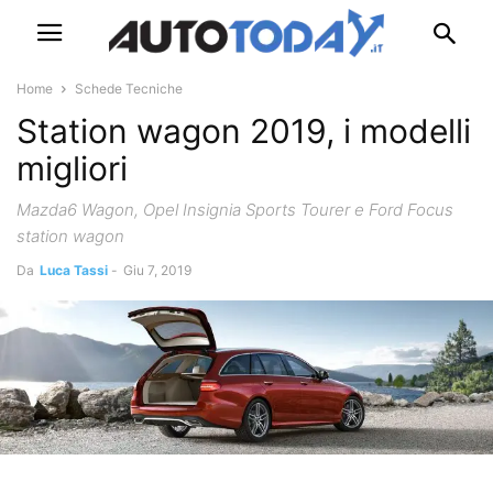
Home
Schede Tecniche
Station wagon 2019, i modelli
migliori
Mazda6 Wagon, Opel Insignia Sports Tourer e Ford Focus
station wagon
Da
Luca Tassi
-
Giu 7, 2019