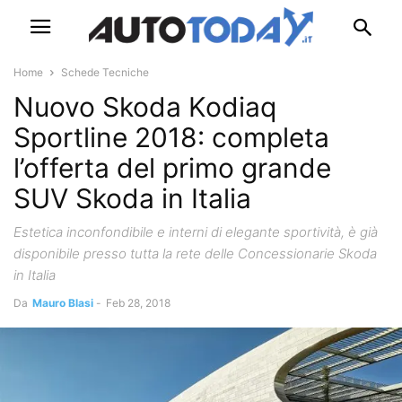
Home
Schede Tecniche
Nuovo Skoda Kodiaq
Sportline 2018: completa
l’offerta del primo grande
SUV Skoda in Italia
Estetica inconfondibile e interni di elegante sportività, è già
disponibile presso tutta la rete delle Concessionarie Skoda
in Italia
Da
Mauro Blasi
-
Feb 28, 2018