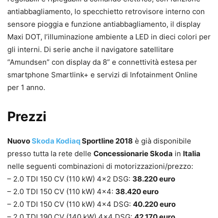
antiabbagliamento, lo specchietto retrovisore interno con
sensore pioggia e funzione antiabbagliamento, il display
Maxi DOT, l’illuminazione ambiente a LED in dieci colori per
gli interni. Di serie anche il navigatore satellitare
“Amundsen” con display da 8” e connettività estesa per
smartphone Smartlink+ e servizi di Infotainment Online
per 1 anno.
Prezzi
Nuovo
Skoda Kodiaq
Sportline 2018
è già disponibile
presso tutta la rete delle
Concessionarie Skoda
in
Italia
nelle seguenti combinazioni di motorizzazioni/prezzo:
– 2.0 TDI 150 CV (110 kW) 4×2 DSG:
38.220 euro
– 2.0 TDI 150 CV (110 kW) 4×4:
38.420 euro
– 2.0 TDI 150 CV (110 kW) 4×4 DSG:
40.220 euro
– 2.0 TDI 190 CV (140 kW) 4×4 DSG:
42.170 euro