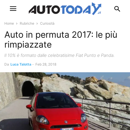
Home
Rubriche
Curiosità
Auto in permuta 2017: le più
rimpiazzate
Il 10% è formato dalle celebratisime Fiat Punto e Panda.
Da
Luca Talotta
-
Feb 28, 2018