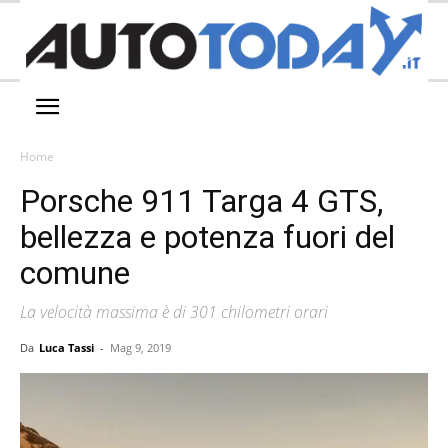
Home
Porsche 911 Targa 4 GTS,
bellezza e potenza fuori del
comune
La velocità massima è di 301 chilometri orari
Da
Luca Tassi
-
Mag 9, 2019