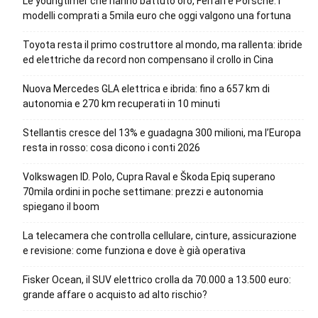
Le youngtimer che hanno battuto oro, Ferrari e Porsche: i
modelli comprati a 5mila euro che oggi valgono una fortuna
Toyota resta il primo costruttore al mondo, ma rallenta: ibride
ed elettriche da record non compensano il crollo in Cina
Nuova Mercedes GLA elettrica e ibrida: fino a 657 km di
autonomia e 270 km recuperati in 10 minuti
Stellantis cresce del 13% e guadagna 300 milioni, ma l’Europa
resta in rosso: cosa dicono i conti 2026
Volkswagen ID. Polo, Cupra Raval e Škoda Epiq superano
70mila ordini in poche settimane: prezzi e autonomia
spiegano il boom
La telecamera che controlla cellulare, cinture, assicurazione
e revisione: come funziona e dove è già operativa
Fisker Ocean, il SUV elettrico crolla da 70.000 a 13.500 euro:
grande affare o acquisto ad alto rischio?