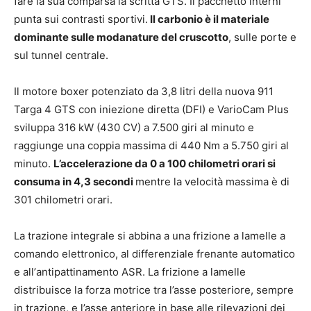
fare la sua comparsa la scritta GTS. Il pacchetto interni
punta sui contrasti sportivi.
Il carbonio è il materiale
dominante sulle modanature del cruscotto
, sulle porte e
sul tunnel centrale.
Il motore boxer potenziato da 3,8 litri della nuova 911
Targa 4 GTS con iniezione diretta (DFI) e VarioCam Plus
sviluppa 316 kW (430 CV) a 7.500 giri al minuto e
raggiunge una coppia massima di 440 Nm a 5.750 giri al
minuto.
L’accelerazione da 0 a 100 chilometri orari si
consuma in 4,3 secondi
mentre la velocità massima è di
301 chilometri orari.
La trazione integrale si abbina a una frizione a lamelle a
comando elettronico, al differenziale frenante automatico
e allʼantipattinamento ASR. La frizione a lamelle
distribuisce la forza motrice tra l’asse posteriore, sempre
in trazione, e l’asse anteriore in base alle rilevazioni dei