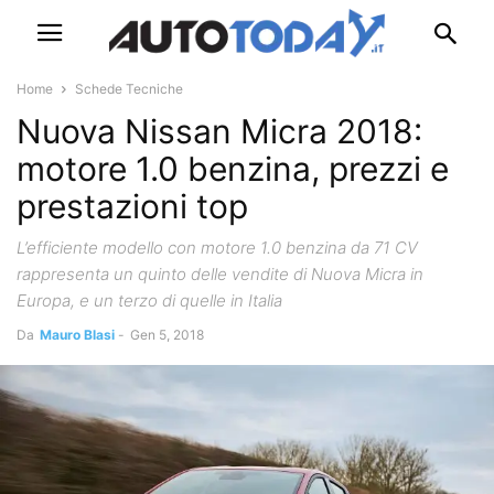
Home
Schede Tecniche
Nuova Nissan Micra 2018:
motore 1.0 benzina, prezzi e
prestazioni top
L’efficiente modello con motore 1.0 benzina da 71 CV
rappresenta un quinto delle vendite di Nuova Micra in
Europa, e un terzo di quelle in Italia
Da
Mauro Blasi
-
Gen 5, 2018