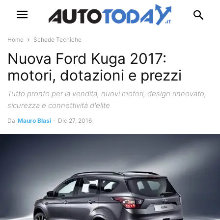
Home
Schede Tecniche
Nuova Ford Kuga 2017:
motori, dotazioni e prezzi
Tutto pronto per la vendita, nuovi motori, design rinnovato,
sicurezza e connettività d'elite
Da
Mauro Blasi
-
Dic 27, 2016