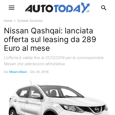
Home
Schede Tecniche
Nissan Qashqai: lanciata
offerta sul leasing da 289
Euro al mese
L’offerta è valida fino al 31/12/2016 per le concessionarie
Nissan che aderiscono all’iniziativa
Da
Mauro Blasi
-
Dic 20, 2016