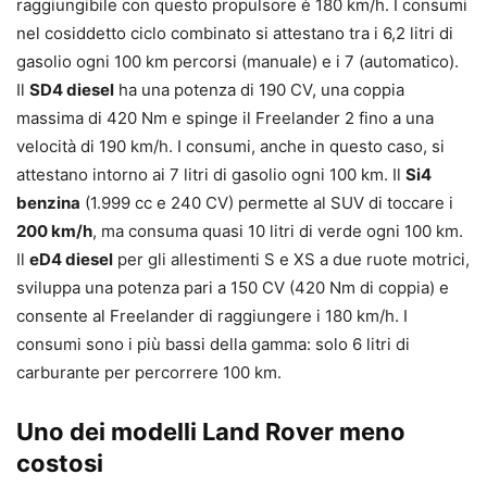
raggiungibile con questo propulsore è 180 km/h. I consumi
nel cosiddetto ciclo combinato si attestano tra i 6,2 litri di
gasolio ogni 100 km percorsi (manuale) e i 7 (automatico).
Il
SD4 diesel
ha una potenza di 190 CV, una coppia
massima di 420 Nm e spinge il Freelander 2 fino a una
velocità di 190 km/h. I consumi, anche in questo caso, si
attestano intorno ai 7 litri di gasolio ogni 100 km. Il
Si4
benzina
(1.999 cc e 240 CV) permette al SUV di toccare i
200 km/h
, ma consuma quasi 10 litri di verde ogni 100 km.
Il
eD4 diesel
per gli allestimenti S e XS a due ruote motrici,
sviluppa una potenza pari a 150 CV (420 Nm di coppia) e
consente al Freelander di raggiungere i 180 km/h. I
consumi sono i più bassi della gamma: solo 6 litri di
carburante per percorrere 100 km.
Uno dei modelli Land Rover meno
costosi