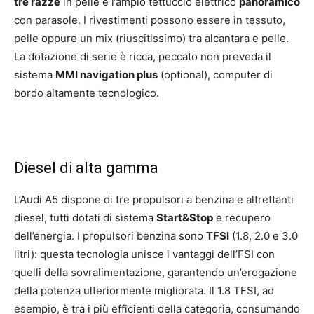
tre razze
in pelle e l’ampio tettuccio elettrico
panoramico
con parasole. I rivestimenti possono essere in tessuto,
pelle oppure un mix (riuscitissimo) tra alcantara e pelle.
La dotazione di serie è ricca, peccato non preveda il
sistema
MMI navigation plus
(optional), computer di
bordo altamente tecnologico.
Diesel di alta gamma
L’Audi A5 dispone di tre propulsori a benzina e altrettanti
diesel, tutti dotati di sistema
Start&Stop
e recupero
dell’energia. I propulsori benzina sono
TFSI
(1.8, 2.0 e 3.0
litri): questa tecnologia unisce i vantaggi dell’FSI con
quelli della sovralimentazione, garantendo un’erogazione
della potenza ulteriormente migliorata. Il 1.8 TFSI, ad
esempio, è tra i più efficienti della categoria, consumando