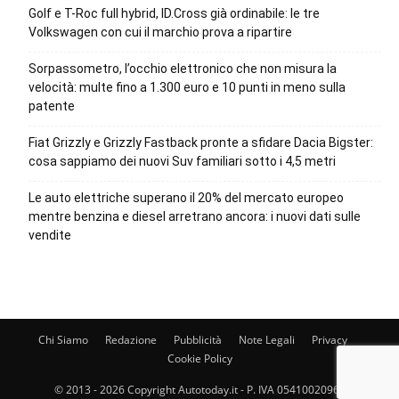
Golf e T-Roc full hybrid, ID.Cross già ordinabile: le tre
Volkswagen con cui il marchio prova a ripartire
Sorpassometro, l’occhio elettronico che non misura la
velocità: multe fino a 1.300 euro e 10 punti in meno sulla
patente
Fiat Grizzly e Grizzly Fastback pronte a sfidare Dacia Bigster:
cosa sappiamo dei nuovi Suv familiari sotto i 4,5 metri
Le auto elettriche superano il 20% del mercato europeo
mentre benzina e diesel arretrano ancora: i nuovi dati sulle
vendite
Chi Siamo
Redazione
Pubblicità
Note Legali
Privacy
Cookie Policy
© 2013 - 2026 Copyright Autotoday.it - P. IVA 05410020969