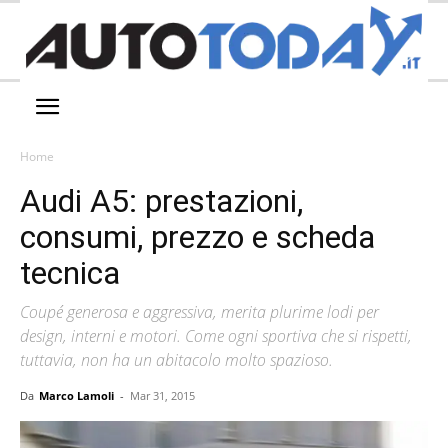
Home
Audi A5: prestazioni,
consumi, prezzo e scheda
tecnica
Coupé generosa e aggressiva, merita plurime lodi per
design, interni e motori. Come ogni sportiva che si rispetti,
tuttavia, non ha un abitacolo molto spazioso.
Da
Marco Lamoli
-
Mar 31, 2015