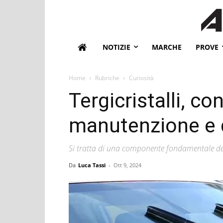
NOTIZIE
MARCHE
PROVE
Home
Rubriche
Curiosità
Tergicristalli, con
manutenzione e q
Si tratta di una componente fondamentale dell
Da
Luca Tassi
-
Ott 9, 2024