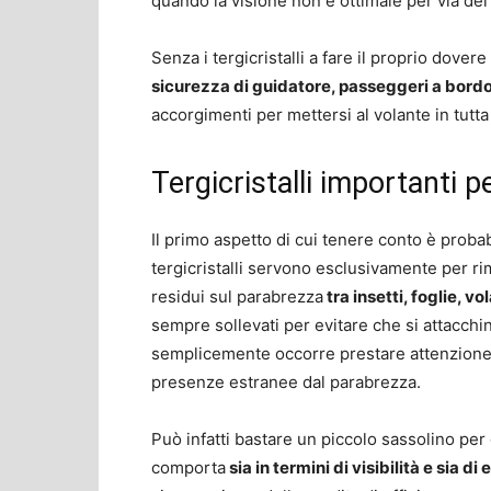
quando la visione non è ottimale per via de
Senza i tergicristalli a fare il proprio dove
sicurezza di guidatore, passeggeri a bordo,
accorgimenti per mettersi al volante in tutta 
Tergicristalli importanti per
Il primo aspetto di cui tenere conto è probab
tergicristalli servono esclusivamente per 
residui sul parabrezza
tra insetti, foglie, vo
sempre sollevati per evitare che si attacchi
semplicemente occorre prestare attenzione 
presenze estranee dal parabrezza.
Può infatti bastare un piccolo sassolino per
comporta
sia in termini di visibilità e sia 