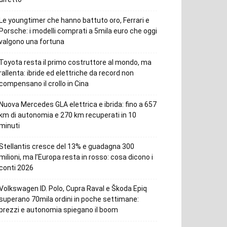
Le youngtimer che hanno battuto oro, Ferrari e
Porsche: i modelli comprati a 5mila euro che oggi
valgono una fortuna
Toyota resta il primo costruttore al mondo, ma
rallenta: ibride ed elettriche da record non
compensano il crollo in Cina
Nuova Mercedes GLA elettrica e ibrida: fino a 657
km di autonomia e 270 km recuperati in 10
minuti
Stellantis cresce del 13% e guadagna 300
milioni, ma l’Europa resta in rosso: cosa dicono i
conti 2026
Volkswagen ID. Polo, Cupra Raval e Škoda Epiq
superano 70mila ordini in poche settimane:
prezzi e autonomia spiegano il boom