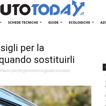
SCHEDE TECNICHE
GUIDE
ECOLOGICHE
AZ
sigli per la
uando sostituirli
’auto perché garantisce la giusta sicurezza