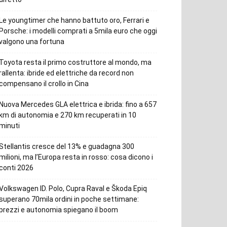
Le youngtimer che hanno battuto oro, Ferrari e
Porsche: i modelli comprati a 5mila euro che oggi
valgono una fortuna
Toyota resta il primo costruttore al mondo, ma
rallenta: ibride ed elettriche da record non
compensano il crollo in Cina
Nuova Mercedes GLA elettrica e ibrida: fino a 657
km di autonomia e 270 km recuperati in 10
minuti
Stellantis cresce del 13% e guadagna 300
milioni, ma l’Europa resta in rosso: cosa dicono i
conti 2026
Volkswagen ID. Polo, Cupra Raval e Škoda Epiq
superano 70mila ordini in poche settimane:
prezzi e autonomia spiegano il boom