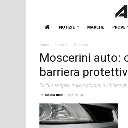
NOTIZIE
MARCHE
PROVE
Home
Rubriche
Curiosità
Moscerini auto:
barriera protetti
Pochi e semplici trucchi aiutano a limitare gli
Da
Mauro Blasi
-
Ago 15, 2016