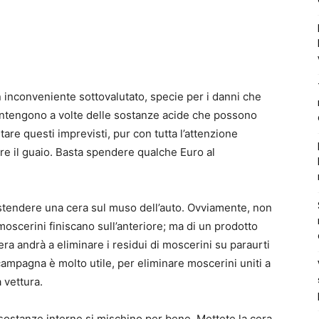
inconveniente sottovalutato, specie per i danni che
ontengono a volte delle sostanze acide che possono
are questi imprevisti, pur con tutta l’attenzione
are il guaio. Basta spendere qualche Euro al
 stendere una cera sul muso dell’auto. Ovviamente, non
oscerini finiscano sull’anteriore; ma di un prodotto
cera andrà a eliminare i residui di moscerini su paraurti
 campagna è molto utile, per eliminare moscerini uniti a
 vettura.
e sostanze interne si mischino per bene. Mettete la cera