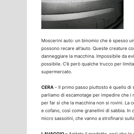
Moscerini auto: un binomio che è spesso un 
possono recare all’auto. Queste creature c
danneggiare la macchina. Impossibile da evit
possibile. C’è però qualche trucco per limit
supermercato.
CERA
– Il primo passo piuttosto è quello di
parliamo di escamotage per impedire che i m
per far sì che la macchina non si rovini. La 
e cofano, così come granellini di sabbia. In
micro sassolini, che vanno a strofinarsi sulla
LAVAGGIO –
Agitate il prodotto, così che l