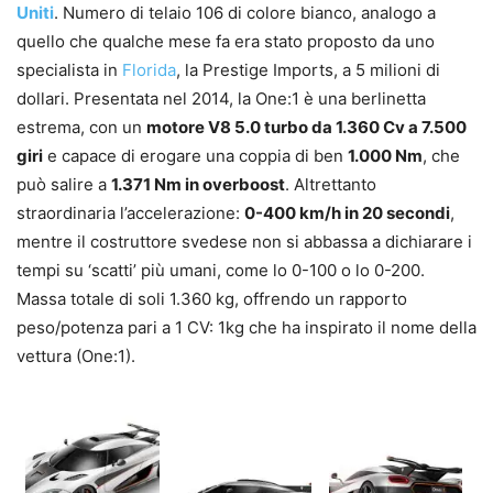
Uniti
. Numero di telaio 106 di colore bianco, analogo a
quello che qualche mese fa era stato proposto da uno
specialista in
Florida
, la Prestige Imports, a 5 milioni di
dollari. Presentata nel 2014, la One:1 è una berlinetta
estrema, con un
motore V8 5.0 turbo da 1.360 Cv a 7.500
giri
e capace di erogare una coppia di ben
1.000 Nm
, che
può salire a
1.371 Nm in overboost
. Altrettanto
straordinaria l’accelerazione:
0-400 km/h in 20 secondi
,
mentre il costruttore svedese non si abbassa a dichiarare i
tempi su ‘scatti’ più umani, come lo 0-100 o lo 0-200.
Massa totale di soli 1.360 kg, offrendo un rapporto
peso/potenza pari a 1 CV: 1kg che ha inspirato il nome della
vettura (One:1).