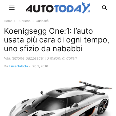
Home
Rubriche
Curiosità
Koenigsegg One:1: l’auto
usata più cara di ogni tempo,
uno sfizio da nababbi
Valutazione pazzesca: 10 milioni di dollari
Da
Luca Talotta
-
Dic 2, 2016