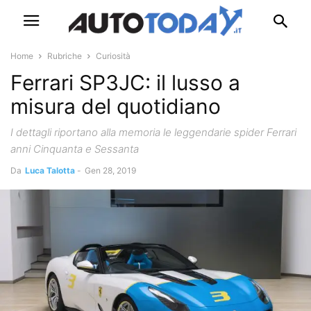
Home
Rubriche
Curiosità
Ferrari SP3JC: il lusso a
misura del quotidiano
I dettagli riportano alla memoria le leggendarie spider Ferrari
anni Cinquanta e Sessanta
Da
Luca Talotta
-
Gen 28, 2019