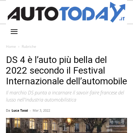
Home
Rubriche
DS 4 è l’auto più bella del
2022 secondo il Festival
Internazionale dell’automobile
Il marchio DS punta a incarnare il savoir-faire francese del
lusso nell'industria automobilistica
Da
Luca Tassi
-
Mar 3, 2022