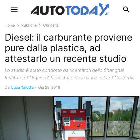
Home
Rubriche
Curiosità
Diesel: il carburante proviene
pure dalla plastica, ad
attestarlo un recente studio
Lo studio è stato condotto da ricercatori dello Shanghai
Institute of Organic Chemistry e della University of California
Da
Luca Talotta
-
Giu 29, 2016