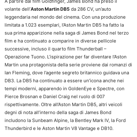
A partire dal film Goldfinger, James Bond ha preso il
volante dell’
Aston Martin DB5
da 286 CV, un’auto
leggendaria nel mondo del cinema. Con una produzione
limitata a 1.023 esemplari, l’Aston Martin DB5 ha fatto la
sua prima apparizione nella saga di James Bond nel terzo
film e ha continuato a comparire in diverse pellicole
successive, incluso il quarto film Thunderball –
Operazione Tuono. L’ispirazione per far diventare l’Aston
Martin una protagonista della serie proviene dai romanzi di
Ian Fleming, dove l’agente segreto britannico guidava una
DB3. La DB5 ha continuato a essere un’icona anche nei
tempi moderni, apparendo in GoldenEye e Spectre, con
Pierce Brosnan e Daniel Craig nel ruolo di 007
rispettivamente. Oltre all’Aston Martin DB5, altri veicoli
degni di nota all’interno della saga di James Bond
includono la Sunbeam Alpine, la Bentley Mark IV, la Ford
Thunderbird e le Aston Martin V8 Vantage e DB10.