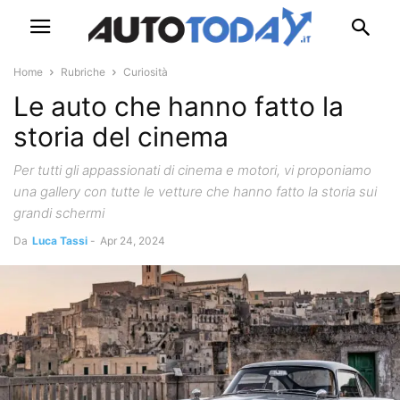
Home
Rubriche
Curiosità
Le auto che hanno fatto la
storia del cinema
Per tutti gli appassionati di cinema e motori, vi proponiamo
una gallery con tutte le vetture che hanno fatto la storia sui
grandi schermi
Da
Luca Tassi
-
Apr 24, 2024