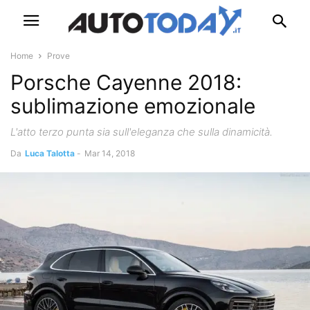
Home
Prove
Porsche Cayenne 2018:
sublimazione emozionale
L'atto terzo punta sia sull'eleganza che sulla dinamicità.
Da
Luca Talotta
-
Mar 14, 2018