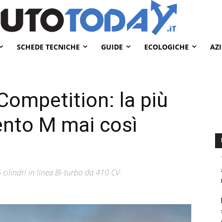
SCHEDE TECNICHE
GUIDE
ECOLOGICHE
AZ
mpetition: la più
nto M mai così
ilindri in linea Bi-turbo da 410 CV