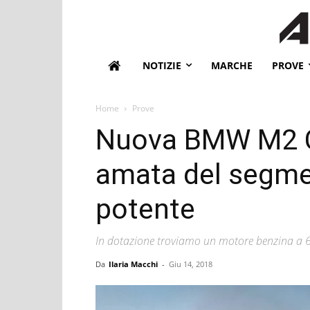
NOTIZIE
MARCHE
PROVE
Home
Prove
Nuova BMW M2 Co
amata del segme
potente
In dotazione troviamo un motore benzina a 6 c
Da
Ilaria Macchi
-
Giu 14, 2018