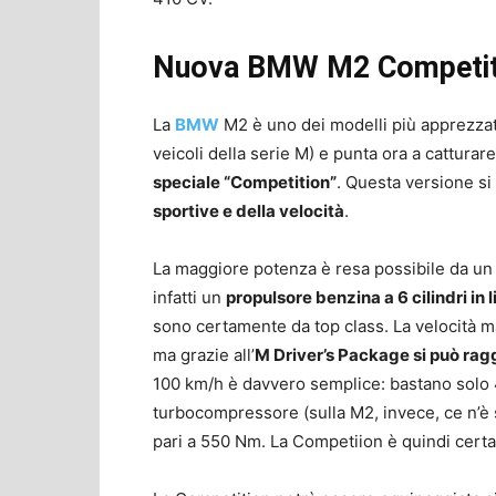
Nuova BMW M2 Competition
La
BMW
M2 è uno dei modelli più apprezzati
veicoli della serie M) e punta ora a catturare
speciale “Competition”
. Questa versione si 
sportive e della velocità
.
La maggiore potenza è resa possibile da un
infatti un
propulsore benzina a 6 cilindri in
sono certamente da top class. La velocità m
ma grazie all’
M Driver’s Package si può rag
100 km/h è davvero semplice: bastano solo 4
turbocompressore (sulla M2, invece, ce n’è 
pari a
550 Nm
. La Competiion è quindi cert