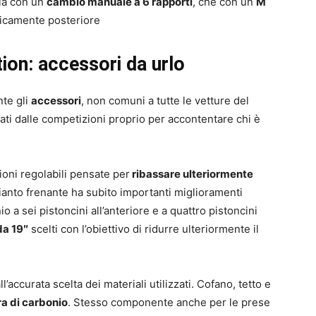
ia con un
cambio manuale a 6 rapporti
, che con un
M
nicamente posteriore
n: accessori da urlo
te gli
accessori
, non comuni a tutte le vetture del
ati dalle competizioni proprio per accontentare chi è
ioni regolabili pensate per
ribassare ulteriormente
ianto frenante ha subito importanti miglioramenti
io a sei pistoncini all’anteriore e a quattro pistoncini
da 19″
scelti con l’obiettivo di ridurre ulteriormente il
l’accurata scelta dei materiali utilizzati. Cofano, tetto e
ra di carbonio
. Stesso componente anche per le prese