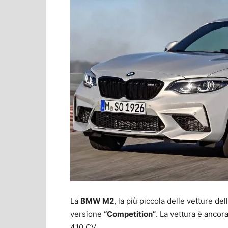
La
BMW M2
, la più piccola delle vetture de
versione
“Competition”
. La vettura è ancora
410 CV.