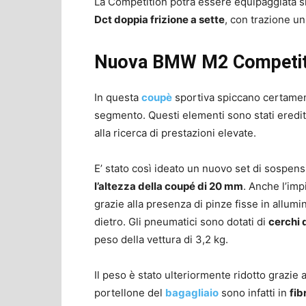
La Competition potrà essere equipaggiata s
Dct doppia frizione a sette
, con trazione u
Nuova BMW M2 Competitio
In questa
coupè
sportiva spiccano certamen
segmento. Questi elementi sono stati eredit
alla ricerca di prestazioni elevate.
E’ stato così ideato un nuovo set di sospens
l’altezza della coupé di 20 mm
. Anche l’imp
grazie alla presenza di pinze fisse in allumin
dietro. Gli pneumatici sono dotati di
cerchi 
peso della vettura di 3,2 kg.
Il peso è stato ulteriormente ridotto grazie al
portellone del
bagagliaio
sono infatti in
fib