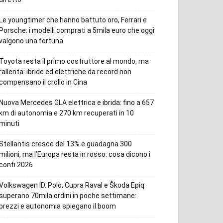
Le youngtimer che hanno battuto oro, Ferrari e
Porsche: i modelli comprati a 5mila euro che oggi
valgono una fortuna
Toyota resta il primo costruttore al mondo, ma
rallenta: ibride ed elettriche da record non
compensano il crollo in Cina
Nuova Mercedes GLA elettrica e ibrida: fino a 657
km di autonomia e 270 km recuperati in 10
minuti
Stellantis cresce del 13% e guadagna 300
milioni, ma l’Europa resta in rosso: cosa dicono i
conti 2026
Volkswagen ID. Polo, Cupra Raval e Škoda Epiq
superano 70mila ordini in poche settimane:
prezzi e autonomia spiegano il boom