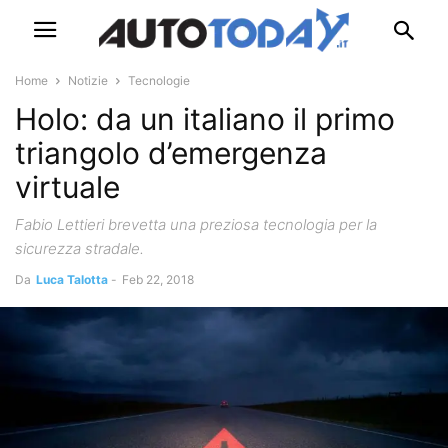
Home
Notizie
Tecnologie
Holo: da un italiano il primo
triangolo d’emergenza
virtuale
Fabio Lettieri brevetta una preziosa tecnologia per la
sicurezza stradale.
Da
Luca Talotta
-
Feb 22, 2018