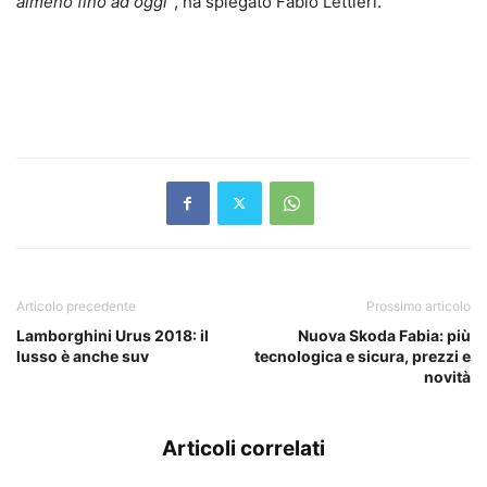
almeno fino ad oggi”
, ha spiegato Fabio Lettieri.
Articolo precedente
Prossimo articolo
Lamborghini Urus 2018: il
Nuova Skoda Fabia: più
lusso è anche suv
tecnologica e sicura, prezzi e
novità
Articoli correlati