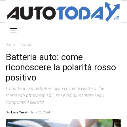
Home
Notizie
Batteria auto: come
riconoscere la polarità rosso
positivo
La batteria è il serbatoio della corrente elettrica che,
scorrendo attraverso i fili, serve ad alimentare i vari
componenti elettrici
Da
Luca Tassi
-
Nov 26, 2024