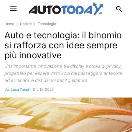
Home
Notizie
Tecnologie
Auto e tecnologia: il binomio
si rafforza con idee sempre
più innovative
Una importante innovazione è il display a prova di privacy,
progettato per essere visto solo dal passeggero anteriore
ed eliminare le distrazioni per il guidatore
Da
Luca Tassi
-
Dic 15, 2023