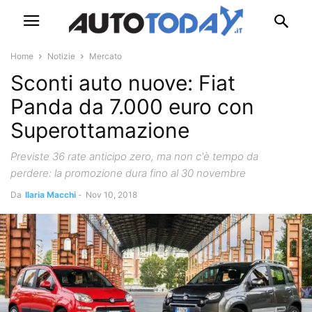
Home
Notizie
Mercato
Sconti auto nuove: Fiat
Panda da 7.000 euro con
Superottamazione
Previste 36 rate anticipo zero, ma non c'è tempo da
perdere: la promozione dura fino al 30 novembre
Da
Ilaria Macchi
-
Nov 10, 2018