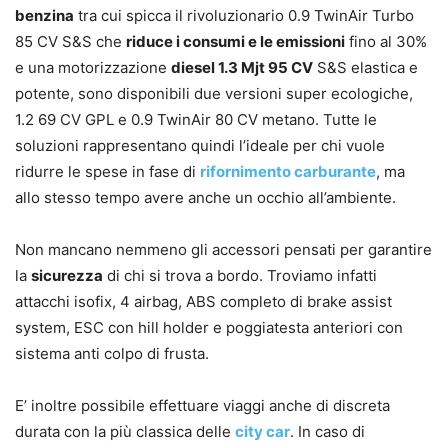
benzina
tra cui spicca il
rivoluzionario 0.9 TwinAir Turbo
85 CV S&S
che
riduce i consumi e le emissioni
fino al 30%
e una motorizzazione
diesel 1.3 Mjt 95 CV
S&S
elastica e
potente, sono disponibili due versioni
super ecologiche
,
1.2 69 CV GPL
e
0.9 TwinAir 80 CV metano
. Tutte le
soluzioni rappresentano quindi l’ideale per chi vuole
ridurre le spese in fase di
rifornimento carburante
, ma
allo stesso tempo avere anche un occhio all’ambiente.
Non mancano nemmeno gli accessori pensati per garantire
la
sicurezza
di chi si trova a bordo. Troviamo infatti
attacchi isofix
,
4 airbag
,
ABS completo di brake assist
system
,
ESC con hill holder
e poggiatesta anteriori con
sistema anti colpo di frusta
.
E’ inoltre possibile effettuare viaggi anche di discreta
durata con la più classica delle
city car
. In caso di