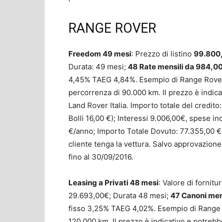
RANGE ROVER
Freedom 49 mesi
: Prezzo di listino
99.800
Durata: 49 mesi;
48 Rate mensili da 984,0
4,45% TAEG 4,84%. Esempio di Range Rove
percorrenza di 90.000 km. Il prezzo è indic
Land Rover Italia. Importo totale del credit
Bolli 16,00 €); Interessi 9.006,00€, spese i
€/anno; Importo Totale Dovuto: 77.355,00 €. 
cliente tenga la vettura. Salvo approvazio
fino al 30/09/2016.
Leasing a Privati 48 mesi
: Valore di fornitu
29.693,00€; Durata 48 mesi;
47 Canoni men
fisso 3,25% TAEG 4,02%. Esempio di Range 
120.000 km. Il prezzo è indicativo e potreb