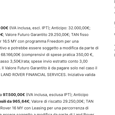
,00€
(IVA inclusa, escl. IPT); Anticipo: 32.000,00€;
0€
; Valore Futuro Garantito 29.250,00€; TAN fisso
r 16.5 MY con programma Freedom per una
ativo e potrebbe essere soggetto a modifica da parte di
o: 68.166,00€ (comprensivi di spese pratica 350,00 €,
ncasso 3,50€/rata; spese invio estratto conto 3,00
Il Valore Futuro Garantito è da pagare solo nel caso il
ne LAND ROVER FINANCIAL SERVICES. Iniziativa valida
ra
97.500,00€
(IVA inclusa, esclusa IPT); Anticipo
sili da 965,64€
; Valore di riscatto 29.250,00€; TAN
Rover 16 MY con Leasing per una percorrenza di
be essere soggetto a modifica da parte di Land Rover