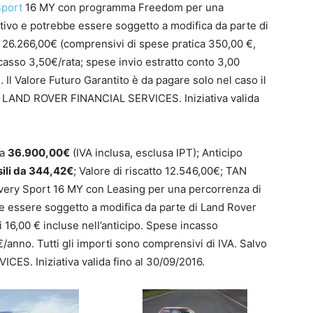
Sport
16 MY con programma Freedom per una
ativo e potrebbe essere soggetto a modifica da parte di
o: 26.266,00€ (comprensivi di spese pratica 350,00 €,
ncasso 3,50€/rata; spese invio estratto conto 3,00
Il Valore Futuro Garantito è da pagare solo nel caso il
ne LAND ROVER FINANCIAL SERVICES. Iniziativa valida
ra
36.900,00€
(IVA inclusa, esclusa IPT); Anticipo
ili da 344,42€
; Valore di riscatto 12.546,00€; TAN
very Sport 16 MY con Leasing per una percorrenza di
be essere soggetto a modifica da parte di Land Rover
i 16,00 € incluse nell’anticipo. Spese incasso
€/anno. Tutti gli importi sono comprensivi di IVA. Salvo
S. Iniziativa valida fino al 30/09/2016.