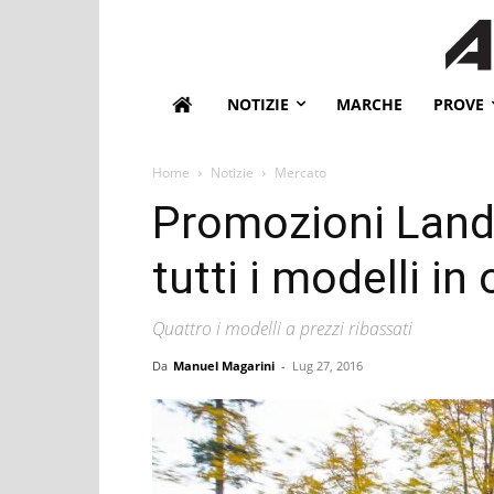
NOTIZIE
MARCHE
PROVE
Home
Notizie
Mercato
Promozioni Land 
tutti i modelli in 
Quattro i modelli a prezzi ribassati
Da
Manuel Magarini
-
Lug 27, 2016