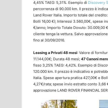
4,45% TAEG: 5,31%. Esempio di
Discovery 
percorrenza di 90.000 km. Il prezzo è indic
Land Rover Italia. Importo totale del credit
Bolli 16,00 €); Interessi 3.560,00€, spese i
€/anno; Importo Totale Dovuto: 30.009,00 €. 
cliente tenga la vettura. Salvo approvazio
fino al 30/09/2016.
Leasing a Privati 48 mesi
: Valore di fornitu
11.144,00€; Durata 48 mesi;
47 Canoni mens
fisso 3,25% TAEG: 4,42%. Esempio di Disco
120.000 km. Il prezzo è indicativo e potreb
Italia. Spese apertura pratica 427,00€ e Boll
4,27€/rata; spese invio estratto conto 3,66 
approvazione LAND ROVER FINANCIAL SERVICE