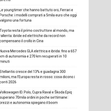
Le youngtimer che hanno battuto oro, Ferrari e
Porsche: i modelli comprati a 5mila euro che oggi
valgono una fortuna
Toyota resta il primo costruttore al mondo, ma
rallenta: ibride ed elettriche da record non
compensano il crollo in Cina
Nuova Mercedes GLA elettrica e ibrida: fino a 657
km di autonomia e 270 km recuperati in 10
minuti
Stellantis cresce del 13% e guadagna 300
milioni, ma l’Europa resta in rosso: cosa dicono i
conti 2026
Volkswagen ID. Polo, Cupra Raval e Škoda Epiq
superano 70mila ordini in poche settimane:
prezzi e autonomia spiegano il boom