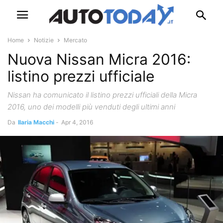
Home
Notizie
Mercato
Nuova Nissan Micra 2016:
listino prezzi ufficiale
Nissan ha comunicato il listino prezzi ufficiali della Micra
2016, uno dei modelli più venduti degli ultimi anni
Da
Ilaria Macchi
-
Apr 4, 2016