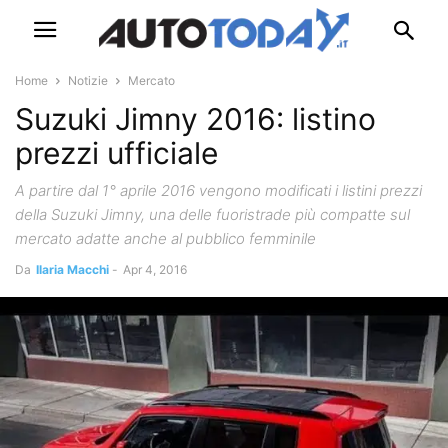
Home
Notizie
Mercato
Suzuki Jimny 2016: listino
prezzi ufficiale
A partire dal 1° aprile 2016 vengono modificati i listini prezzi
della Suzuki Jimny, una delle fuoristrade più compatte sul
mercato adatte anche al pubblico femminile
Da
Ilaria Macchi
-
Apr 4, 2016