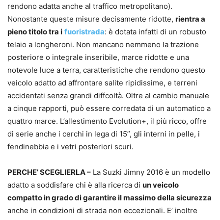
rendono adatta anche al traffico metropolitano).
Nonostante queste misure decisamente ridotte,
rientra a
pieno titolo tra i
fuoristrada
: è dotata infatti di un robusto
telaio a longheroni. Non mancano nemmeno la trazione
posteriore o integrale inseribile, marce ridotte e una
notevole luce a terra, caratteristiche che rendono questo
veicolo adatto ad affrontare salite ripidissime, e terreni
accidentati senza grandi diffcoltà. Oltre al cambio manuale
a cinque rapporti, può essere corredata di un automatico a
quattro marce. L’allestimento Evolution+, il più ricco, offre
di serie anche i cerchi in lega di 15”, gli interni in pelle, i
fendinebbia e i vetri posteriori scuri.
PERCHE’ SCEGLIERLA –
La Suzki Jimny 2016 è un modello
adatto a soddisfare chi è alla ricerca di
un veicolo
compatto in grado di garantire il massimo della sicurezza
anche in condizioni di strada non eccezionali. E’ inoltre