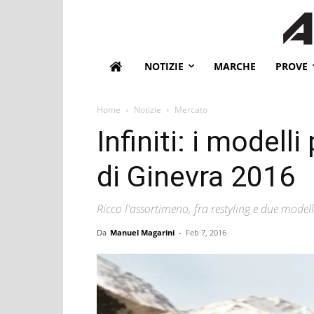
NOTIZIE
MARCHE
PROVE
Home
Notizie
Mercato
Infiniti: i modell
di Ginevra 2016
Ricco l'assortimeno, fra restyling e due modell
Da
Manuel Magarini
-
Feb 7, 2016