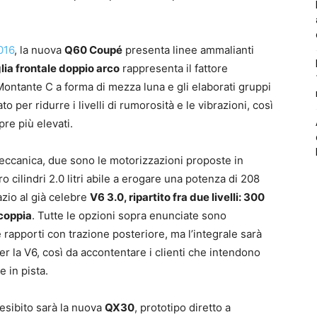
016
, la nuova
Q60 Coupé
presenta linee ammalianti
glia frontale doppio arco
rappresenta il fattore
 il Montante C a forma di mezza luna e gli elaborati gruppi
to per ridurre i livelli di rumorosità e le vibrazioni, così
re più elevati.
eccanica, due sono le motorizzazioni proposte in
 cilindri 2.0 litri abile a erogare una potenza di 208
azio al già celebre
V6 3.0, ripartito fra due livelli: 300
coppia
. Tutte le opzioni sopra enunciate sono
 rapporti con trazione posteriore, ma l’integrale sarà
 la V6, così da accontentare i clienti che intendono
 in pista.
 esibito sarà la nuova
QX30
, prototipo diretto a