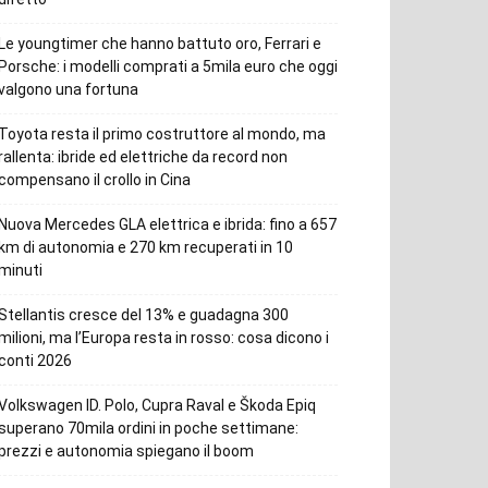
Le youngtimer che hanno battuto oro, Ferrari e
Porsche: i modelli comprati a 5mila euro che oggi
valgono una fortuna
Toyota resta il primo costruttore al mondo, ma
rallenta: ibride ed elettriche da record non
compensano il crollo in Cina
Nuova Mercedes GLA elettrica e ibrida: fino a 657
km di autonomia e 270 km recuperati in 10
minuti
Stellantis cresce del 13% e guadagna 300
milioni, ma l’Europa resta in rosso: cosa dicono i
conti 2026
Volkswagen ID. Polo, Cupra Raval e Škoda Epiq
superano 70mila ordini in poche settimane:
prezzi e autonomia spiegano il boom