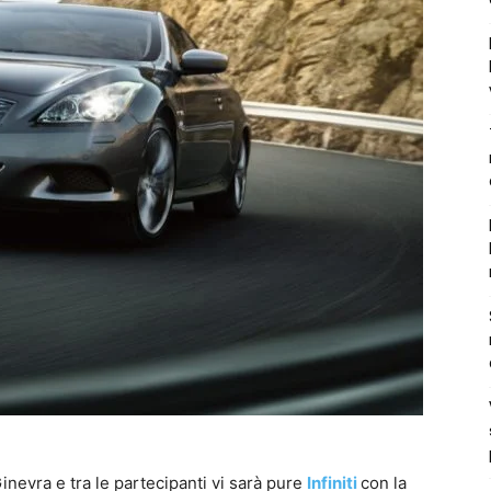
evra e tra le partecipanti vi sarà pure
Infiniti
con la