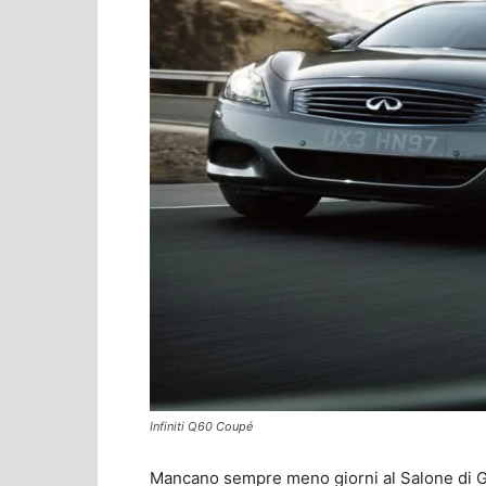
Infiniti Q60 Coupé
Mancano sempre meno giorni al Salone di Gin