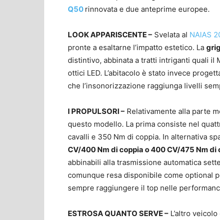
Q50
rinnovata e due anteprime europee.
LOOK APPARISCENTE –
Svelata al
NAIAS 2
pronte a esaltarne l’impatto estetico. La
gri
distintivo, abbinata a tratti intriganti quali
ottici LED. L’abitacolo è stato invece progetta
che l’insonorizzazione raggiunga livelli semp
I PROPULSORI –
Relativamente alla parte m
questo modello. La prima consiste nel quattro
cavalli e 350 Nm di coppia. In alternativa sp
CV/400 Nm di coppia o 400 CV/475 Nm di 
abbinabili alla trasmissione automatica sette
comunque resa disponibile come optional per
sempre raggiungere il top nelle performance
ESTROSA QUANTO SERVE –
L’altro veicolo