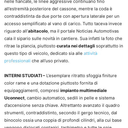
nelle fiancate, le linee aggressive continuano fino
all’estremità posteriore del cassone, mentre la coda è
contraddistinta da due porte con apertura laterale per un
accesso semplificato al vano di carico. Tutto taceva invece
riguardo all’
abitacolo
, ma il portale Noticias Automotivas
cala il sipario sulle novità in cantiere. Sua infatti la foto che
ritrae la plancia, piuttosto
curata nei dettagli
soprattutto in
questo tipo di veicolo, dedicato sia alle
attività
professionali
che all’uso privato.
INTERNI STUDIATI –
L’esemplare ritratto sfoggia finiture
color rame e una dotazione piuttosto fornita di
equipaggiamenti, compresi
impianto multimediale
Uconnect
, cambio automatico, sedili in pelle e sistema
d’accensione senza chiave. Altrettanto avanzato il quadro
strumenti, contraddistinto, secondo il gergo tecnico, dal
binocolo ossia una coppia di profondi cilindri, alla cui base
vengono dislocati contagiri, tachimetro e tutte le spie.