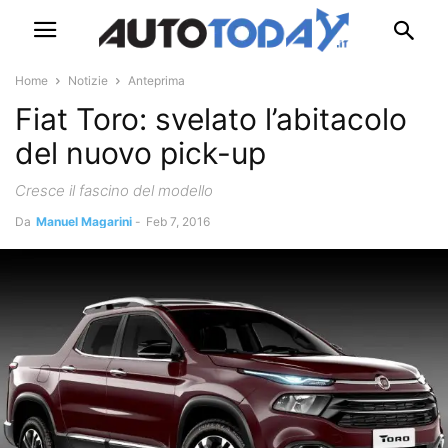
Home
Notizie
Anteprima
Fiat Toro: svelato l’abitacolo
del nuovo pick-up
Cresce il fascino del modello
Da
Manuel Magarini
-
Feb 7, 2016