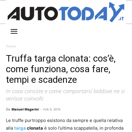
Home
Truffa targa clonata: cos’è,
come funziona, cosa fare,
tempi e scadenze
In cosa consiste e come comportarsi laddove ne si
venisse coinvolti
Da
Manuel Magarini
-
Feb 6, 2016
Le truffe purtroppo esistono da sempre e quella relativa
alla
targa
clonata
è solo l’ultima scappatella, in profonda