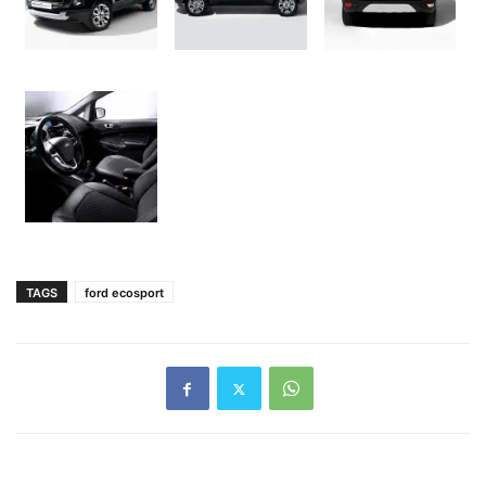
TAGS
ford ecosport