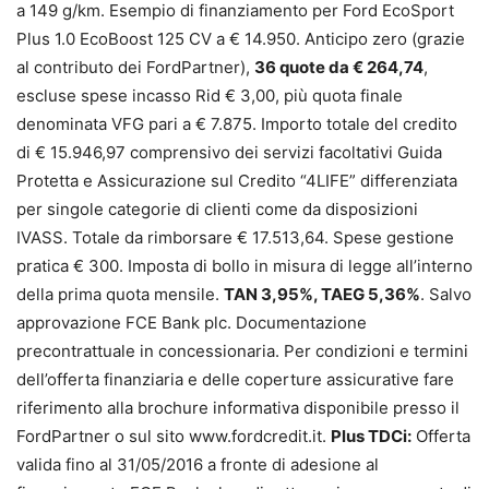
a 149 g/km. Esempio di finanziamento per Ford EcoSport
Plus 1.0 EcoBoost 125 CV a € 14.950. Anticipo zero (grazie
al contributo dei FordPartner),
36 quote da € 264,74
,
escluse spese incasso Rid € 3,00, più quota finale
denominata VFG pari a € 7.875. Importo totale del credito
di € 15.946,97 comprensivo dei servizi facoltativi Guida
Protetta e Assicurazione sul Credito “4LIFE” differenziata
per singole categorie di clienti come da disposizioni
IVASS. Totale da rimborsare € 17.513,64. Spese gestione
pratica € 300. Imposta di bollo in misura di legge all’interno
della prima quota mensile.
TAN 3,95%, TAEG 5,36%
. Salvo
approvazione FCE Bank plc. Documentazione
precontrattuale in concessionaria. Per condizioni e termini
dell’offerta finanziaria e delle coperture assicurative fare
riferimento alla brochure informativa disponibile presso il
FordPartner o sul sito www.fordcredit.it.
Plus TDCi:
Offerta
valida fino al 31/05/2016 a fronte di adesione al