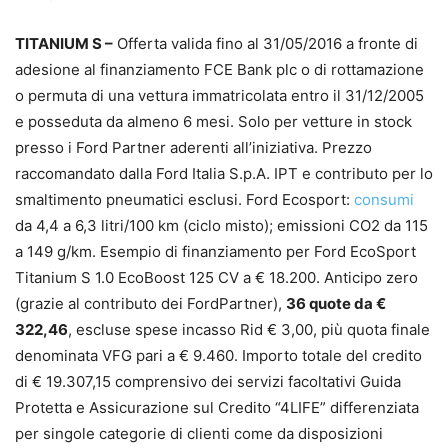
TITANIUM S –
Offerta valida fino al 31/05/2016 a fronte di
adesione al finanziamento FCE Bank plc o di rottamazione
o permuta di una vettura immatricolata entro il 31/12/2005
e posseduta da almeno 6 mesi. Solo per vetture in stock
presso i Ford Partner aderenti all’iniziativa. Prezzo
raccomandato dalla Ford Italia S.p.A. IPT e contributo per lo
smaltimento pneumatici esclusi. Ford Ecosport:
consumi
da 4,4 a 6,3 litri/100 km (ciclo misto); emissioni CO2 da 115
a 149 g/km. Esempio di finanziamento per Ford EcoSport
Titanium S 1.0 EcoBoost 125 CV a € 18.200. Anticipo zero
(grazie al contributo dei FordPartner),
36 quote da €
322,46
, escluse spese incasso Rid € 3,00, più quota finale
denominata VFG pari a € 9.460. Importo totale del credito
di € 19.307,15 comprensivo dei servizi facoltativi Guida
Protetta e Assicurazione sul Credito “4LIFE” differenziata
per singole categorie di clienti come da disposizioni