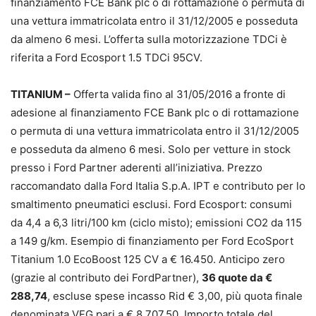
finanziamento FCE Bank plc o di rottamazione o permuta di
una vettura immatricolata entro il 31/12/2005 e posseduta
da almeno 6 mesi. L’offerta sulla motorizzazione TDCi è
riferita a Ford Ecosport 1.5 TDCi 95CV.
TITANIUM –
Offerta valida fino al 31/05/2016 a fronte di
adesione al finanziamento FCE Bank plc o di rottamazione
o permuta di una vettura immatricolata entro il 31/12/2005
e posseduta da almeno 6 mesi. Solo per vetture in stock
presso i Ford Partner aderenti all’iniziativa. Prezzo
raccomandato dalla Ford Italia S.p.A. IPT e contributo per lo
smaltimento pneumatici esclusi. Ford Ecosport: consumi
da 4,4 a 6,3 litri/100 km (ciclo misto); emissioni CO2 da 115
a 149 g/km. Esempio di finanziamento per Ford EcoSport
Titanium 1.0 EcoBoost 125 CV a € 16.450. Anticipo zero
(grazie al contributo dei FordPartner),
36 quote da €
288,74
, escluse spese incasso Rid € 3,00, più quota finale
denominata VFG pari a € 8.707,50. Importo totale del