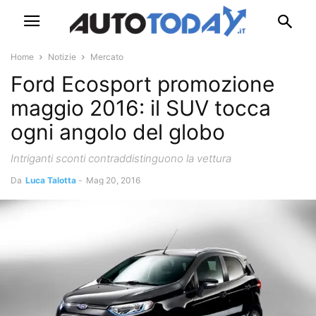
Home
Notizie
Mercato
Ford Ecosport promozione
maggio 2016: il SUV tocca
ogni angolo del globo
Intriganti sconti contraddistinguono la vettura
Da
Luca Talotta
-
Mag 20, 2016