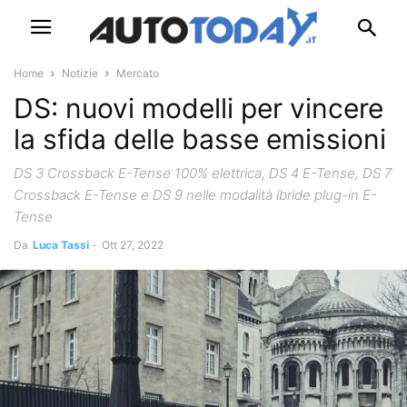
Home
Notizie
Mercato
DS: nuovi modelli per vincere
la sfida delle basse emissioni
DS 3 Crossback E-Tense 100% elettrica, DS 4 E-Tense, DS 7
Crossback E-Tense e DS 9 nelle modalità ibride plug-in E-
Tense
Da
Luca Tassi
-
Ott 27, 2022