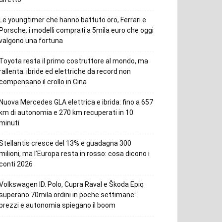
Le youngtimer che hanno battuto oro, Ferrari e
Porsche: i modelli comprati a 5mila euro che oggi
valgono una fortuna
Toyota resta il primo costruttore al mondo, ma
rallenta: ibride ed elettriche da record non
compensano il crollo in Cina
Nuova Mercedes GLA elettrica e ibrida: fino a 657
km di autonomia e 270 km recuperati in 10
minuti
Stellantis cresce del 13% e guadagna 300
milioni, ma l’Europa resta in rosso: cosa dicono i
conti 2026
Volkswagen ID. Polo, Cupra Raval e Škoda Epiq
superano 70mila ordini in poche settimane:
prezzi e autonomia spiegano il boom