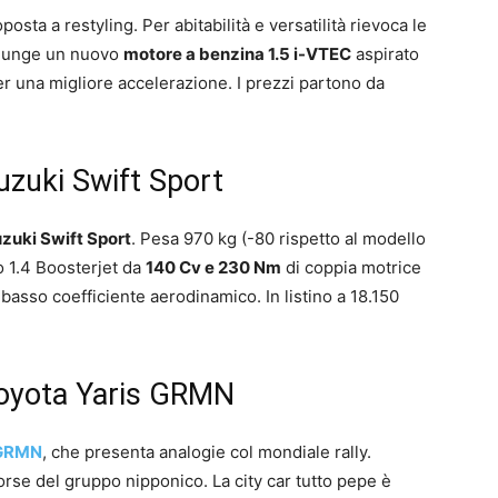
oposta a restyling. Per abitabilità e versatilità rievoca le
giunge un nuovo
motore a benzina 1.5 i-VTEC
aspirato
er una migliore accelerazione. I prezzi partono da
zuki Swift Sport
zuki Swift Sport
. Pesa 970 kg (-80 rispetto al modello
 1.4 Boosterjet da
140 Cv e 230 Nm
di coppia motrice
sso coefficiente aerodinamico. In listino a 18.150
oyota Yaris GRMN
 GRMN
, che presenta analogie col mondiale rally.
se del gruppo nipponico. La city car tutto pepe è