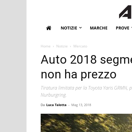
NOTIZIE
MARCHE
PROVE
Home
Notizie
Mercato
Auto 2018 segme
non ha prezzo
Tiratura limitata per la Toyota Yaris GRMN, 
Nurburgring.
Da
Luca Talotta
-
Mag 13, 2018