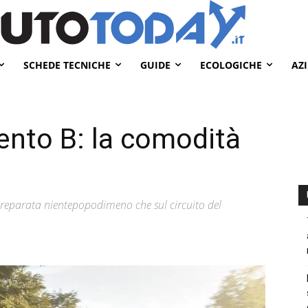
SCHEDE TECNICHE
GUIDE
ECOLOGICHE
AZ
nto B: la comodità
preparata nientepopodimeno che sul circuito del