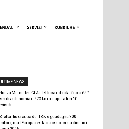
IENDALI
SERVIZI
RUBRICHE
ULTIME NEWS
Nuova Mercedes GLA elettrica e ibrida: fino a 657
km di autonomia e 270 km recuperati in 10
minuti
Stellantis cresce del 13% e guadagna 300
milioni, ma l’Europa resta in rosso: cosa dicono i
conti 2026