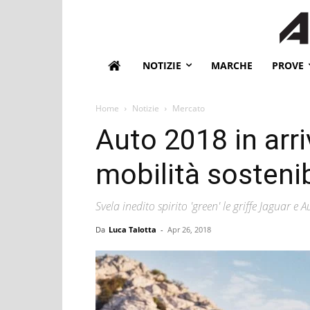
NOTIZIE
MARCHE
PROVE
Home
Notizie
Mercato
Auto 2018 in arri
mobilità sostenib
Svela inedito spirito 'green' le griffe Jaguar e A
Da
Luca Talotta
-
Apr 26, 2018