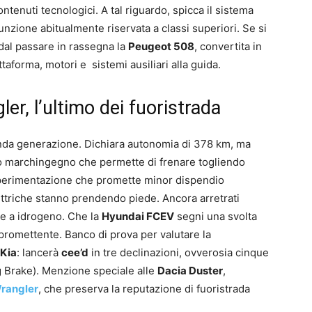
ontenuti tecnologici. A tal riguardo, spicca il sistema
ione abitualmente riservata a classi superiori. Se si
dal passare in rassegna la
Peugeot 508
, convertita in
aforma, motori e sistemi ausiliari alla guida.
er, l’ultimo dei fuoristrada
da generazione. Dichiara autonomia di 378 km, ma
to marchingegno che permette di frenare togliendo
Sperimentazione che promette minor dispendio
ettriche stanno prendendo piede. Ancora arretrati
re a idrogeno. Che la
Hyundai FCEV
segni una svolta
 promettente. Banco di prova per valutare la
Kia
: lancerà
cee’d
in tre declinazioni, ovverosia cinque
 Brake). Menzione speciale alle
Dacia Duster
,
rangler
, che preserva la reputazione di fuoristrada