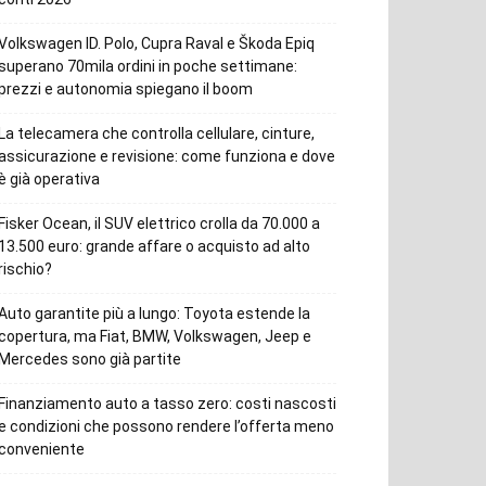
Volkswagen ID. Polo, Cupra Raval e Škoda Epiq
superano 70mila ordini in poche settimane:
prezzi e autonomia spiegano il boom
La telecamera che controlla cellulare, cinture,
assicurazione e revisione: come funziona e dove
è già operativa
Fisker Ocean, il SUV elettrico crolla da 70.000 a
13.500 euro: grande affare o acquisto ad alto
rischio?
Auto garantite più a lungo: Toyota estende la
copertura, ma Fiat, BMW, Volkswagen, Jeep e
Mercedes sono già partite
Finanziamento auto a tasso zero: costi nascosti
e condizioni che possono rendere l’offerta meno
conveniente