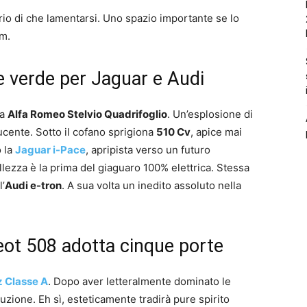
io di che lamentarsi. Uno spazio importante se lo
um.
ce verde per Jaguar e Audi
na
Alfa Romeo Stelvio Quadrifoglio
. Un’esplosione di
ucente. Sotto il cofano sprigiona
510 Cv
, apice mai
o la
Jaguar i-Pace
, apripista verso un futuro
lezza è la prima del giaguaro 100% elettrica. Stessa
l’
Audi e-tron
. A sua volta un inedito assoluto nella
eot 508 adotta cinque porte
 Classe A
. Dopo aver letteralmente dominato le
luzione. Eh sì, esteticamente tradirà pure spirito