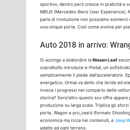
sportivo, dentro però cresce in praticità e c
MBUX (Mercedes-Benz User Experience), funz
parla di rivoluzione non possiamo esimerci 
una cinque porte. Così come evolve per piatt
Auto 2018 in arrivo: Wrangl
Si accinge a sbalordire la
Nissan Leaf
secon
soprattutto introduce e-Pedal, un sofistica
semplicemente il piede dall’acceleratore. 
energetico. Ormai va detto che ibride ed el
invece i progressi nel comparto delle vettu
storica? Senz’altro questo suv offre appare
produzione su larga scala. Triplica gli sforzi
porte, Wagon e pro_cee’d (formato Shooting
economica ma ricca nei contenuti, e
Jeep W
adatto ad ogni terreno.