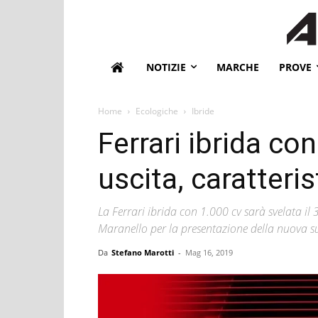
NOTIZIE
MARCHE
PROVE
Home
Ecologiche
Ibride
Ferrari ibrida co
uscita, caratteris
La Ferrari ibrida con 1.000 cv sarà svelata il
Maranello per la presentazione della nuova su
Da
Stefano Marotti
-
Mag 16, 2019