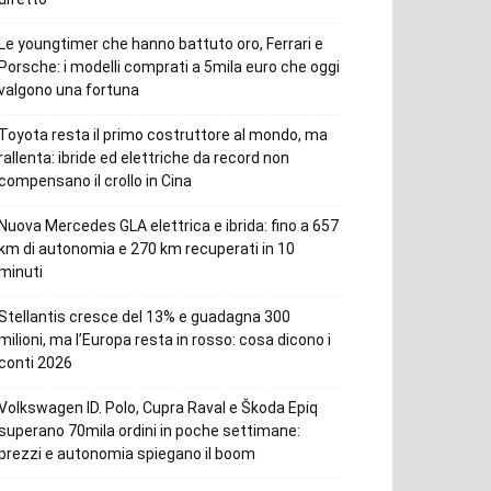
Le youngtimer che hanno battuto oro, Ferrari e
Porsche: i modelli comprati a 5mila euro che oggi
valgono una fortuna
Toyota resta il primo costruttore al mondo, ma
rallenta: ibride ed elettriche da record non
compensano il crollo in Cina
Nuova Mercedes GLA elettrica e ibrida: fino a 657
km di autonomia e 270 km recuperati in 10
minuti
Stellantis cresce del 13% e guadagna 300
milioni, ma l’Europa resta in rosso: cosa dicono i
conti 2026
Volkswagen ID. Polo, Cupra Raval e Škoda Epiq
superano 70mila ordini in poche settimane:
prezzi e autonomia spiegano il boom