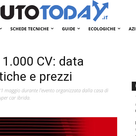
SCHEDE TECNICHE
GUIDE
ECOLOGICHE
AZ
n 1.000 CV: data
tiche e prezzi
 31 maggio durante l'evento organizzata dalla casa di
per car ibrida.