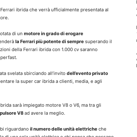
 Ferrari ibrida che verrà ufficialmente presentata al
tore.
dotata di un
motore in grado di erogare
 renderà
la Ferrari più potente di sempre
superando il
zioni della Ferrari ibrida con 1.000 cv saranno
uperfast.
tata svelata sbirciando all’invito
dell’evento privato
ntare la super car ibrida a clienti, media, e agli
ibrida sarà impiegato motore V8 o V6, ma tra gli
pulsore V8
ad avere la meglio.
bbi riguardano
il numero delle unità elettriche
che
la di una sola unità elettrica e chi pensa che possano