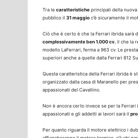
Tra le
caratteristiche
principali della nuova
pubblico il
31 maggio
c’è sicuramente il mo
Ciò che è certo è che la Ferrari ibrida sarà 
complessivamente ben 1.000 cv
, il che la
modello LaFerrari, ferma a 963 cv. Le presta
superiori anche a quelle dalla Ferrari 812 S
Questa caratteristica della Ferrari ibrida è s
organizzato dalla casa di Maranello per prese
appassionati del Cavallino.
Non è ancora certo invece se per la Ferrari 
appassionati e gli addetti ai lavori sarà il
pro
Per quanto riguarda il motore elettrico i du
affiancheranno il motore termico, c’è chi par