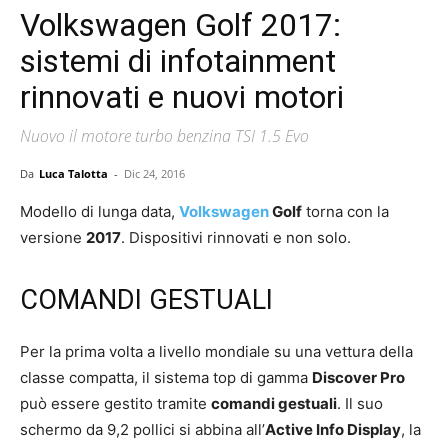
Volkswagen Golf 2017:
sistemi di infotainment
rinnovati e nuovi motori
Nuovo il motore turbo benzina TSI 1.5 Evo
Da
Luca Talotta
-
Dic 24, 2016
Modello di lunga data,
Volkswagen
Golf
torna con la
versione
2017
. Dispositivi rinnovati e non solo.
COMANDI GESTUALI
Per la prima volta a livello mondiale su una vettura della
classe compatta, il sistema top di gamma
Discover Pro
può essere gestito tramite
comandi gestuali
. Il suo
schermo da 9,2 pollici si abbina all’
Active Info Display
, la