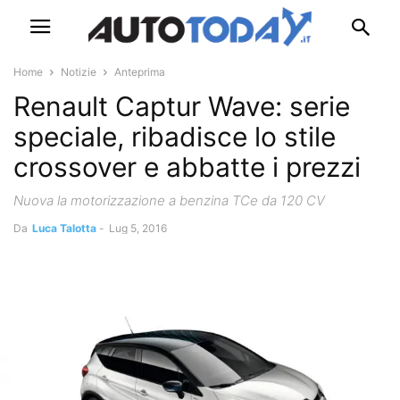
Home
Notizie
Anteprima
Renault Captur Wave: serie
speciale, ribadisce lo stile
crossover e abbatte i prezzi
Nuova la motorizzazione a benzina TCe da 120 CV
Da
Luca Talotta
-
Lug 5, 2016