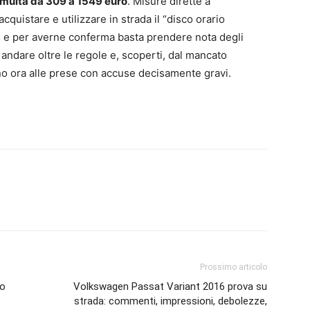
e multa da 309 a 1549 euro
. Misure dirette a
acquistare e utilizzare in strada il “disco orario
o e per averne conferma basta prendere nota degli
andare oltre le regole e, scoperti, dal mancato
o ora alle prese con accuse decisamente gravi.
Prossimo articolo
lo
Volkswagen Passat Variant 2016 prova su
strada: commenti, impressioni, debolezze,