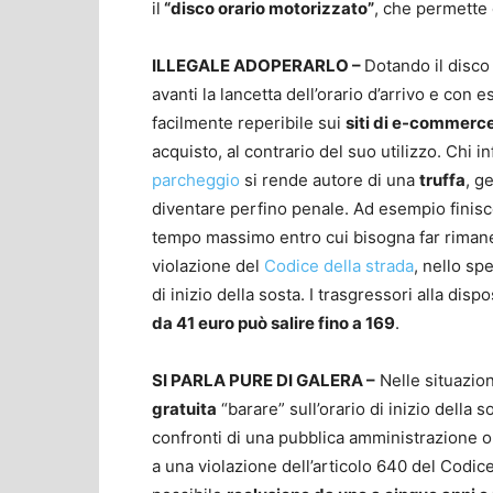
il
“disco orario motorizzato”
, che permette 
ILLEGALE ADOPERARLO –
Dotando il disco
avanti la lancetta dell’orario d’arrivo e con e
facilmente reperibile sui
siti di e-commerc
acquisto, al contrario del suo utilizzo. Chi in
parcheggio
si rende autore di una
truffa
, g
diventare perfino penale. Ad esempio finisce
tempo massimo entro cui bisogna far riman
violazione del
Codice della strada
, nello sp
di inizio della sosta. I trasgressori alla dis
da 41 euro può salire fino a 169
.
SI PARLA PURE DI GALERA –
Nelle situazio
gratuita
“barare” sull’orario di inizio della 
confronti di una pubblica amministrazione o
a una violazione dell’articolo 640 del Codice