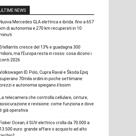
ULTIME NEWS
Nuova Mercedes GLA elettrica e ibrida: fino a 657
km di autonomia e 270 km recuperati in 10
minuti
Stellantis cresce del 13% e guadagna 300
milioni, ma l’Europa resta in rosso: cosa dicono i
conti 2026
Volkswagen ID. Polo, Cupra Raval e Škoda Epiq
superano 70mila ordini in poche settimane:
prezzi e autonomia spiegano il boom
La telecamera che controlla cellulare, cinture,
assicurazione e revisione: come funziona e dove
è già operativa
Fisker Ocean, il SUV elettrico crolla da 70.000 a
13.500 euro: grande affare o acquisto ad alto
rischio?