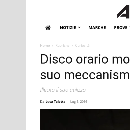
NOTIZIE
MARCHE
PROVE
Home
Rubriche
Curiosità
Disco orario moto
suo meccanis
Illecito il suo utilizzo
Da
Luca Talotta
-
Lug 5, 2016