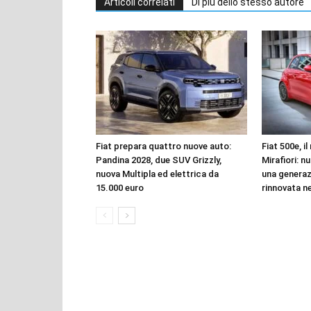
Articoli correlati
Di più dello stesso autore
Fiat prepara quattro nuove auto:
Fiat 500e, i
Pandina 2028, due SUV Grizzly,
Mirafiori: n
nuova Multipla ed elettrica da
una genera
15.000 euro
rinnovata n