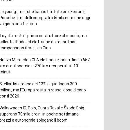
Le youngtimer che hanno battuto oro, Ferrari e
Porsche: i modelli comprati a 5mila euro che oggi
valgono una fortuna
Toyota resta il primo costruttore al mondo, ma
rallenta: ibride ed elettriche da record non
compensano il crollo in Cina
Nuova Mercedes GLA elettrica e ibrida: fino a 657
km di autonomia e 270 km recuperati in 10
minuti
Stellantis cresce del 13% e guadagna 300
milioni, ma l’Europa resta in rosso: cosa dicono i
conti 2026
Volkswagen ID. Polo, Cupra Raval e Škoda Epiq
superano 70mila ordini in poche settimane:
prezzi e autonomia spiegano il boom