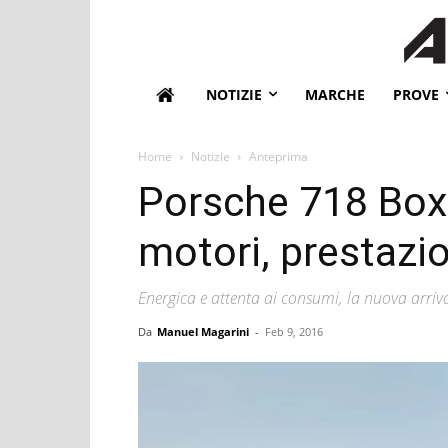
NOTIZIE
MARCHE
PROVE
Home
Notizie
Anteprima
Porsche 718 Boxst
motori, prestazio
Energica e attenta ai consumi, la nuova arriva
Da
Manuel Magarini
-
Feb 9, 2016