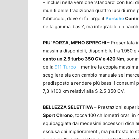
– inclusi nella versione ‘standard’ con luci 
muniti delle tradizionali quattro luci diurne
l’abitacolo, dove si fa largo il
Porsche
Comm
nella gamma ‘base’, ma integrabile da pacc
PIU’ FORZA, MENO SPRECHI –
Presentata i
massima disponibili, disponibile fra 1.950 e 4
canto un 2.5 turbo 350 CV e 420 Nm
, somm
della
911 Turbo
– mentre la coppia massima è
scegliere sia con cambio manuale sei marce 
predisposto a rendere più bassi i consumi p
7,3 l/100 km relativi alla S 2.5 350 CV.
BELLEZZA SELETTIVA –
Prestazioni superio
Sport Chrono
, tocca 100 chilometri orari i
equipaggiata dai medesimi accessori dichiara
esclusa dai miglioramenti, ma piuttosto lo s