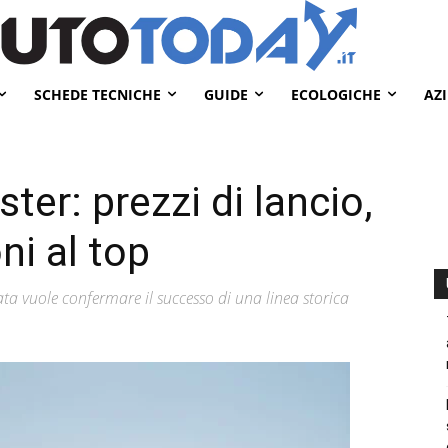
SCHEDE TECNICHE
GUIDE
ECOLOGICHE
AZ
er: prezzi di lancio,
ni al top
ta vuole confermare il successo di una linea storica