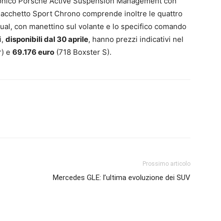
ttronico Porsche Active Suspension Management con
Il Pacchetto Sport Chrono comprende inoltre le quattro
dual, con manettino sul volante e lo specifico comando
i,
disponibili dal 30 aprile
, hanno prezzi indicativi nel
r) e
69.176 euro
(718 Boxster S).
Prossimo articolo
Mercedes GLE: l’ultima evoluzione dei SUV