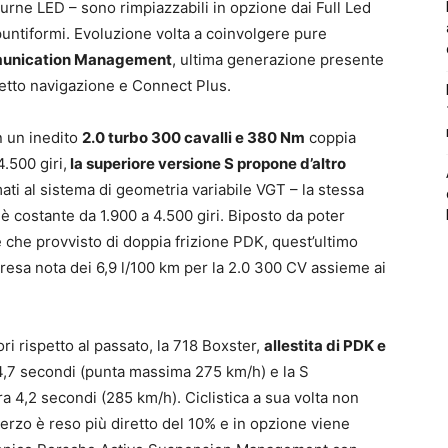
diurne LED – sono rimpiazzabili in opzione dai Full Led
 puntiformi. Evoluzione volta a coinvolgere pure
unication Management
, ultima generazione presente
hetto navigazione e Connect Plus.
n un inedito
2.0 turbo 300 cavalli e 380 Nm
coppia
.500 giri,
la superiore versione S propone d’altro
ati al sistema di geometria variabile VGT – la stessa
 costante da 1.900 a 4.500 giri. Biposto da poter
che provvisto di doppia frizione PDK, quest’ultimo
resa nota dei 6,9 l/100 km per la 2.0 300 CV assieme ai
ri rispetto al passato, la 718 Boxster,
allestita di PDK e
n 4,7 secondi (punta massima 275 km/h) e la S
 4,2 secondi (285 km/h). Ciclistica a sua volta non
terzo è reso più diretto del 10% e in opzione viene