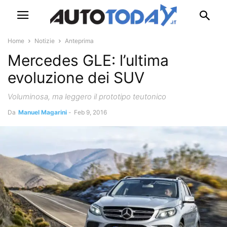
Home
Notizie
Anteprima
Mercedes GLE: l’ultima
evoluzione dei SUV
Voluminosa, ma leggero il prototipo teutonico
Da
Manuel Magarini
-
Feb 9, 2016