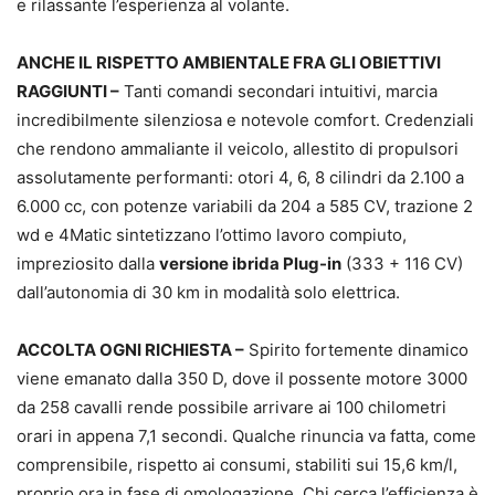
e rilassante l’esperienza al volante.
ANCHE IL RISPETTO AMBIENTALE FRA GLI OBIETTIVI
RAGGIUNTI –
Tanti comandi secondari intuitivi, marcia
incredibilmente silenziosa e notevole comfort. Credenziali
che rendono ammaliante il veicolo, allestito di propulsori
assolutamente performanti: otori 4, 6, 8 cilindri da 2.100 a
6.000 cc, con potenze variabili da 204 a 585 CV, trazione 2
wd e 4Matic sintetizzano l’ottimo lavoro compiuto,
impreziosito dalla
versione ibrida Plug-in
(333 + 116 CV)
dall’autonomia di 30 km in modalità solo elettrica.
ACCOLTA OGNI RICHIESTA –
Spirito fortemente dinamico
viene emanato dalla 350 D, dove il possente motore 3000
da 258 cavalli rende possibile arrivare ai 100 chilometri
orari in appena 7,1 secondi. Qualche rinuncia va fatta, come
comprensibile, rispetto ai consumi, stabiliti sui 15,6 km/l,
proprio ora in fase di omologazione. Chi cerca l’efficienza è