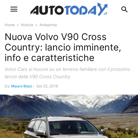
Home
Notizie
Anteprima
Nuova Volvo V90 Cross
Country: lancio imminente,
info e caratteristiche
Volvo Cars si muove su un terreno familiare con il prossimo
lancio della V90 Cross Country
Da
Mauro Blasi
-
Set 22, 2016