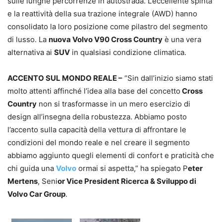
sulle lunghe percorrenze in autostrada. L’eccellente spinta
e la reattività della sua trazione integrale (AWD) hanno
consolidato la loro posizione come pilastro del segmento
di lusso. La
nuova Volvo V90 Cross Country
è una vera
alternativa ai
SUV
in qualsiasi condizione climatica.
ACCENTO SUL MONDO REALE –
“Sin dall’inizio siamo stati
molto attenti affinché l’idea alla base del concetto
Cross
Country
non si trasformasse in un mero esercizio di
design all’insegna della robustezza. Abbiamo posto
l’accento sulla capacità della vettura di affrontare le
condizioni del mondo reale e nel creare il segmento
abbiamo aggiunto quegli elementi di confort e praticità che
chi guida una
Volvo
ormai si aspetta,” ha spiegato P
eter
Mertens
, Seni
or Vice President Ricerca & Sviluppo di
Volvo Car Group
.