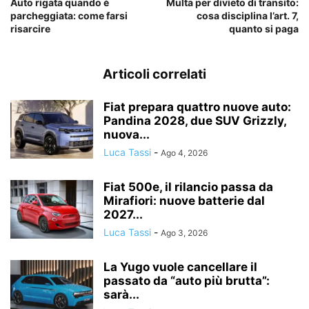
Auto rigata quando è
Multa per divieto di transito:
parcheggiata: come farsi
cosa disciplina l’art. 7,
risarcire
quanto si paga
Articoli correlati
Fiat prepara quattro nuove auto:
Pandina 2028, due SUV Grizzly,
nuova...
Luca Tassi
-
Ago 4, 2026
Fiat 500e, il rilancio passa da
Mirafiori: nuove batterie dal
2027...
Luca Tassi
-
Ago 3, 2026
La Yugo vuole cancellare il
passato da “auto più brutta”:
sarà...