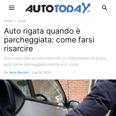
Home
Guide
Auto rigata quando è
parcheggiata: come farsi
risarcire
Ecco cosa fare se vuoi ottenere un risarcimento se la tua
auto viene danneggiata mentre è in sosta
Da
Ilaria Macchi
-
Lug 28, 2016