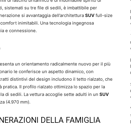
ix di fascino britannico e di indomabile spirito di
, sistemati su tre file di sedili, è imbattibile per
generazione si avvantaggia dell’architettura
SUV
full-size
e comfort inimitabili. Una tecnologia ingegnosa
ucia e connessione.
O
esenta un orientamento radicalmente nuovo per il più
zionario le conferisce un aspetto dinamico, con
tratti distintivi del design includono il tetto rialzato, che
ratica. Il profilo rialzato ottimizza lo spazio per la
a di sedili. La vettura accoglie sette adulti in un
SUV
zza (4.970 mm).
NERAZIONI DELLA FAMIGLIA