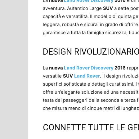
La
nuova
Land Rover Discovery
2016
è un m
avventura. Autentico Large
SUV
a sette posti
capacità e versatilità. Il modello di quinta 
leggera, robusta e sicura, in grado di offrir
garantisce a tutta la famiglia sicurezza, fid
DESIGN RIVOLUZIONARI
La
nuova
Land Rover Discovery
2016
rappr
versatile
SUV
Land Rover
. Il design rivolu
superfici sofisticate e dettagli curatissimi. I 
offre un’elegante soluzione ad una necessità p
testa dei passeggeri della seconda e terza fil
che misura meno di cinque metri di lunghe
CONNETTE TUTTE LE GE