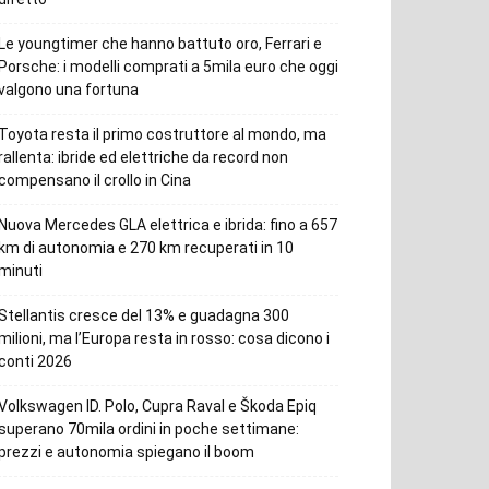
Le youngtimer che hanno battuto oro, Ferrari e
Porsche: i modelli comprati a 5mila euro che oggi
valgono una fortuna
Toyota resta il primo costruttore al mondo, ma
rallenta: ibride ed elettriche da record non
compensano il crollo in Cina
Nuova Mercedes GLA elettrica e ibrida: fino a 657
km di autonomia e 270 km recuperati in 10
minuti
Stellantis cresce del 13% e guadagna 300
milioni, ma l’Europa resta in rosso: cosa dicono i
conti 2026
Volkswagen ID. Polo, Cupra Raval e Škoda Epiq
superano 70mila ordini in poche settimane:
prezzi e autonomia spiegano il boom