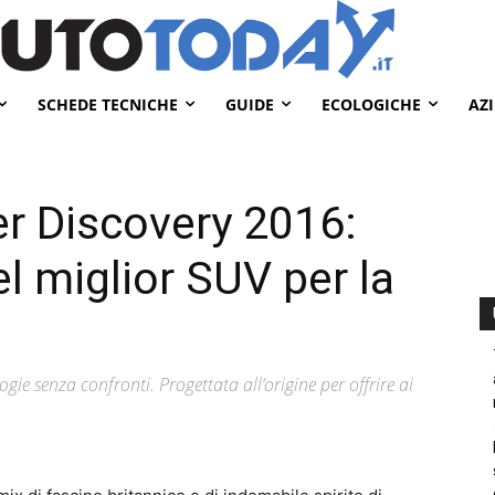
SCHEDE TECNICHE
GUIDE
ECOLOGICHE
AZ
r Discovery 2016:
el miglior SUV per la
gie senza confronti. Progettata all’origine per offrire ai