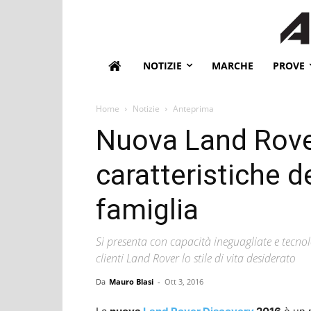
NOTIZIE
MARCHE
PROVE
Home
Notizie
Anteprima
Nuova Land Rove
caratteristiche d
famiglia
Si presenta con capacità ineguagliate e tecnolo
clienti Land Rover lo stile di vita desiderato
Da
Mauro Blasi
-
Ott 3, 2016